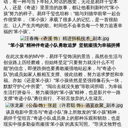
动，有一种与当下年轻人对话的感觉，无论是易烊千玺本
人，还是《奇迹》里景浩的故事，都让他看到新时代“笨小
孩”努力的样子。易烊千玺也坦称：“能与刘德华前辈一起合
作很荣幸，《笨小孩》承载了很多人的记忆，是一首很励
志、让人产生共鸣的歌。时间也不会辜负每一个努力追逐幸
福的‘笨小孩’。”
“笨小孩”精神伴奇迹小队勇敢追梦 坚韧顽强为幸福拼搏
在此次发布的MV中，易烊千玺饰演的景浩，虽然在生活与
创业路上历经磨难，但始终坚定“只要努力就没什么不可
能”的信念，即便跌倒也要勇敢顽强地站起来，与“奇迹小
队”的成员如家人般相互支撑、彼此信赖，努力追求梦想和幸
福。亦如《还是笨小孩》“笨小孩依然是坚强得像石头一块，
默默守护心中所爱”、“闯出去就没失败”等歌词所唱，为幸福
生活打拼奋斗、努力顽强的“笨小孩”精神，也是影片中一路
支撑“奇迹小队”勇往前行、不轻言放弃的人生箴言。
谈及电影中景浩与“奇迹小队”身上所散发的“笨小孩”精神，
易烊千玺坦言:“奇迹小队成员身上的那种乐观和韧劲，也是
现实中很多勤奋而顽强‘笨小孩’的真实写照。”导演文牧野也