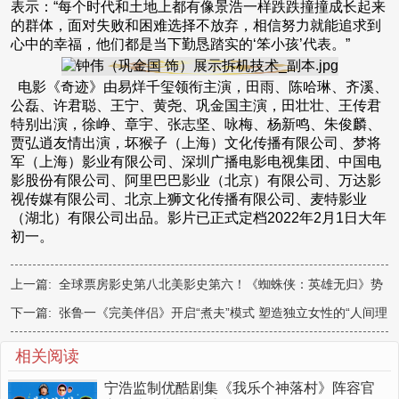
表示：“每个时代和土地上都有像景浩一样跌跌撞撞成长起来
的群体，面对失败和困难选择不放弃，相信努力就能追求到
心中的幸福，他们都是当下勤恳踏实的‘笨小孩’代表。”
电影《奇迹》由易烊千玺领衔主演，田雨、陈哈琳、齐溪、
公磊、许君聪、王宁、黄尧、巩金国主演，田壮壮、王传君
特别出演，徐峥、章宇、张志坚、咏梅、杨新鸣、朱俊麟、
贾弘逍友情出演，坏猴子（上海）文化传播有限公司、梦将
军（上海）影业有限公司、深圳广播电影电视集团、中国电
影股份有限公司、阿里巴巴影业（北京）有限公司、万达影
视传媒有限公司、北京上狮文化传播有限公司、麦特影业
（湖北）有限公司出品。影片已正式定档2022年2月1日大年
初一。
上一篇:
全球票房影史第八北美影史第六！《蜘蛛侠：英雄无归》势
头凶猛
下一篇:
张鲁一《完美伴侣》开启“煮夫”模式 塑造独立女性的“人间理
想”
相关阅读
宁浩监制优酷剧集《我乐个神落村》阵容官