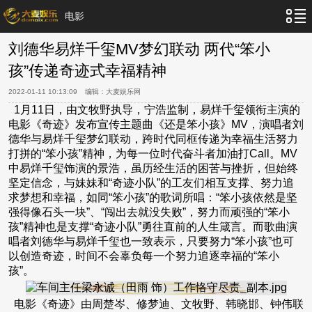
电影
刘德华易烊千玺MV梦幻联动 两代“笨小
孩”传递奇迹式幸福精神
2022-01-11 10:13:09
编辑：
大麦娱乐网
1月11日，由文牧野执导，宁浩监制，易烊千玺领衔主演的
电影《奇迹》发布宣传主题曲《还是笨小孩》MV，演唱者刘
德华与易烊千玺梦幻联动，跨时代同框传递为幸福生活努力
打拼的“笨小孩”精神，为每一位时代奋斗者加油打Call。MV
中易烊千玺饰演的景浩，虽历经生活的困苦与挫折，但始终
坚定信念，与妹妹和“奇迹小队”的工友们相互支撑、努力追
求梦想和幸福，如同“笨小孩”的歌词所唱：“笨小孩依然是坚
强得像石头一块”、“闯出去就没失败”，努力而顽强的“笨小
孩”精神也是支撑“奇迹小队”勇往直前的人生箴言。而歌曲演
唱者刘德华与易烊千玺也一致表示，只要努力“笨小孩”也可
以创造奇迹，时间不会辜负每一个努力追逐幸福的“笨小
孩”。
电影《奇迹》由周楚岑、修梦迪、文牧野、韩晓邯、钟伟联