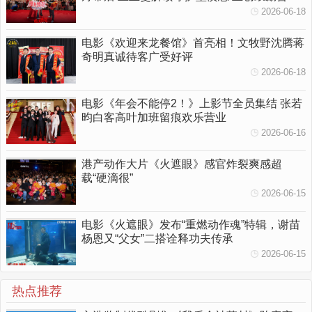
人勇敢挥出一拳
2026-06-18
电影《欢迎来龙餐馆》首亮相！文牧野沈腾蒋
奇明真诚待客广受好评
2026-06-18
电影《年会不能停2！》上影节全员集结 张若
昀白客高叶加班留痕欢乐营业
2026-06-16
港产动作大片《火遮眼》感官炸裂爽感超
载“硬滴很”
2026-06-15
电影《火遮眼》发布“重燃动作魂”特辑，谢苗
杨恩又“父女”二搭诠释功夫传承
2026-06-15
热点推荐