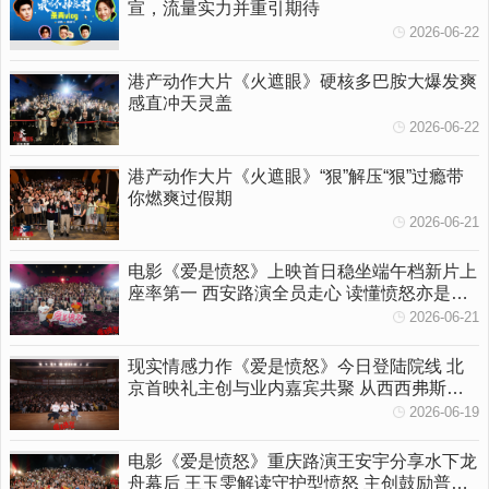
宣，流量实力并重引期待
2026-06-22
港产动作大片《火遮眼》硬核多巴胺大爆发爽
感直冲天灵盖
2026-06-22
港产动作大片《火遮眼》“狠”解压“狠”过瘾带
你燃爽过假期
2026-06-21
电影《爱是愤怒》上映首日稳坐端午档新片上
座率第一 西安路演全员走心 读懂愤怒亦是温
柔守护
2026-06-21
现实情感力作《爱是愤怒》今日登陆院线 北
京首映礼主创与业内嘉宾共聚 从西西弗斯到
女性觉醒多维拆解影片内核
2026-06-19
电影《爱是愤怒》重庆路演王安宇分享水下龙
舟幕后 王玉雯解读守护型愤怒 主创鼓励普通