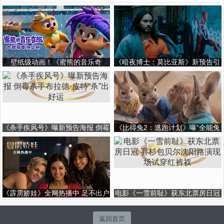
壁纸级动画！《蜜熊的音乐奇
《暗夜博士：莫比亚斯》新预告引
旅》“冒险旅途”场景大片超养眼
全网热议 蜘蛛侠彩蛋令人惊喜
《杀手疾风号》曝新预告海报 倒霉
《比得兔2：逃跑计划》曝“全能兔
杀手布拉德·皮特“杀”出好运
团”片段 郭麒麟配音版被赞天花板
《霹雳娇娃》全网热播中 足不出户
电影《一雪前耻》获东北票房日冠
欣赏美女特工性感大冒险
乔杉包贝尔沈阳路演现场试穿红裤
衩
返回首页