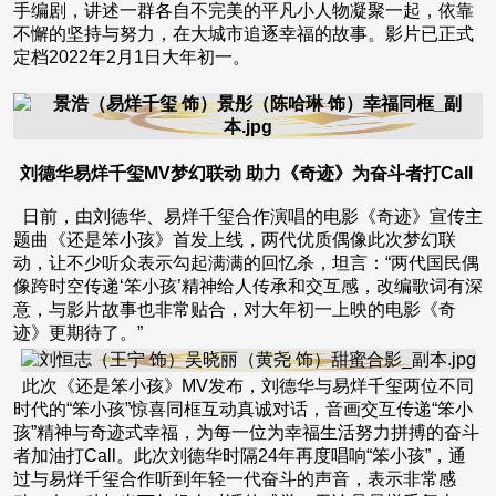
手编剧，讲述一群各自不完美的平凡小人物凝聚一起，依靠
不懈的坚持与努力，在大城市追逐幸福的故事。影片已正式
定档2022年2月1日大年初一。
刘德华易烊千玺MV梦幻联动 助力《奇迹》为奋斗者打Call
日前，由刘德华、易烊千玺合作演唱的电影《奇迹》宣传主
题曲《还是笨小孩》首发上线，两代优质偶像此次梦幻联
动，让不少听众表示勾起满满的回忆杀，坦言：“两代国民偶
像跨时空传递‘笨小孩’精神给人传承和交互感，改编歌词有深
意，与影片故事也非常贴合，对大年初一上映的电影《奇
迹》更期待了。”
此次《还是笨小孩》MV发布，刘德华与易烊千玺两位不同
时代的“笨小孩”惊喜同框互动真诚对话，音画交互传递“笨小
孩”精神与奇迹式幸福，为每一位为幸福生活努力拼搏的奋斗
者加油打Call。此次刘德华时隔24年再度唱响“笨小孩”，通
过与易烊千玺合作听到年轻一代奋斗的声音，表示非常感