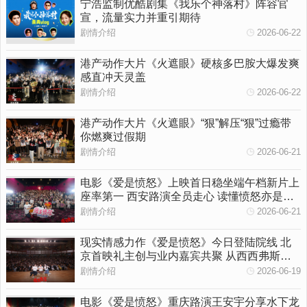
宁浩监制优酷剧集《我乐个神落村》阵容官
宣，流量实力并重引期待
剧情介绍
2026-06-22
港产动作大片《火遮眼》硬核多巴胺大爆发爽
感直冲天灵盖
剧情介绍
2026-06-22
港产动作大片《火遮眼》“狠”解压“狠”过瘾带
你燃爽过假期
剧情介绍
2026-06-21
电影《爱是愤怒》上映首日稳坐端午档新片上
座率第一 西安路演全员走心 读懂愤怒亦是温
柔守护
剧情介绍
2026-06-21
现实情感力作《爱是愤怒》今日登陆院线 北
京首映礼主创与业内嘉宾共聚 从西西弗斯到
女性觉醒多维拆解影片内核
剧情介绍
2026-06-19
电影《爱是愤怒》重庆路演王安宇分享水下龙