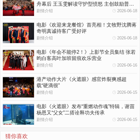
舟幕后 王玉雯解读守护型愤怒 主创鼓励普通
人勇敢挥出一拳
剧情介绍
2026-06-18
电影《欢迎来龙餐馆》首亮相！文牧野沈腾蒋
奇明真诚待客广受好评
剧情介绍
2026-06-18
电影《年会不能停2！》上影节全员集结 张若
昀白客高叶加班留痕欢乐营业
剧情介绍
2026-06-16
港产动作大片《火遮眼》感官炸裂爽感超
载“硬滴很”
剧情介绍
2026-06-15
电影《火遮眼》发布“重燃动作魂”特辑，谢苗
杨恩又“父女”二搭诠释功夫传承
剧情介绍
2026-06-15
猜你喜欢