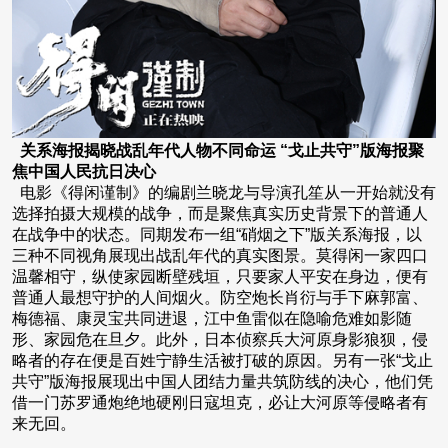
关系海报揭晓战乱年代人物不同命运 “戈止共守”版海报聚
焦中国人民抗日决心
电影《得闲谨制》的编剧兰晓龙与导演孔笙从一开始就没有
选择拍摄大规模的战争，而是聚焦真实历史背景下的普通人
在战争中的状态。同期发布一组“硝烟之下”版关系海报，以
三种不同视角展现出战乱年代的真实图景。莫得闲一家四口
温馨相守，纵使家园断壁残垣，只要家人平安在身边，便有
普通人最想守护的人间烟火。防空炮长肖衍与手下麻郭富、
梅德福、康灵宝共同进退，江中鱼雷似在隐喻危难如影随
形、家园危在旦夕。此外，日本侦察兵大河原身影狼狈，侵
略者的存在便是百姓宁静生活被打破的原因。另有一张“戈止
共守”版海报展现出中国人团结力量共筑防线的决心，他们凭
借一门苏罗通炮绝地硬刚日寇坦克，必让大河原等侵略者有
来无回。