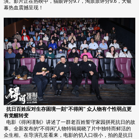
演。影片正在热映中，猫眼评分9.7，淘票票评分9.6，大银
幕热血震撼呈现！
抗日百姓应对生存困境一刻“不得闲” 众人物有个性弱点更
有觉醒转变
电影《得闲谨制》讲述了一群老百姓誓守家园拼死抗日的故
事。全新发布的“不得闲”人物特辑揭晓了片中独特而鲜活的
众生相。在导演孔笙看来，电影的切入口很小，拍的是抗日