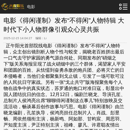
电影
电影《得闲谨制》发布“不得闲”人物特辑 大
时代下小人物群像引观众心灵共振
2025-12-15 14:04:27
编辑：
Li
正午阳光首部院线电影《得闲谨制》发布“不得闲”人物特
辑，众主创出镜剖析人物个性与蜕变，揭晓老百姓拼出最后
一口气去守护家园的勇气源自何处。同期发布的“硝烟之
下”版关系海报呈现了战火硝烟中的三个群体，渴望家人平安
和团圆的百姓、从怯懦到奋勇杀敌的炮兵团、必将灭亡的日
本侵略者，当他们全都聚集到戈止镇，引发了一场可歌可泣
的人民抗日守家战。另有一张“戈止共守”版海报聚焦每个人
物在战争中的真实状态，苏罗通的炮口对准日寇，彰显出中
国人团结抗日的信念。12月12日，编剧兰晓龙、导演孔笙、
总制片人侯鸿亮出席“聊聊得闲谨制这点事儿”特别放映及交
流活动，畅谈幕后创作故事与巧思。电影《得闲谨制》由兰
晓龙编剧，孔笙执导，侯鸿亮担任总制片人，肖战、彭昱
畅、周依然领衔主演，杨新鸣、阿如那、甘昀宸、周思羽、
严知度主演，尹正特别主演，祖峰、廖凡、许君聪友情出