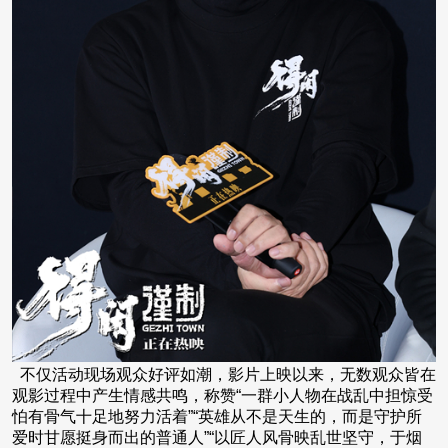
不仅活动现场观众好评如潮，影片上映以来，无数观众皆在
观影过程中产生情感共鸣，称赞“一群小人物在战乱中担惊受
怕有骨气十足地努力活着”“英雄从不是天生的，而是守护所
爱时甘愿挺身而出的普通人”“以匠人风骨映乱世坚守，于烟