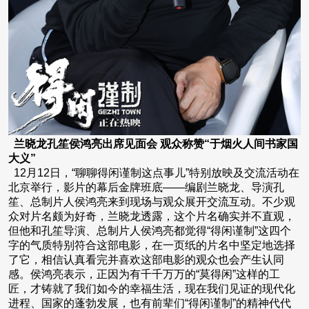
兰晓龙孔笙侯鸿亮出席见面会 观众称赞“于烟火人间书家国
大义”
12月12日，“聊聊得闲谨制这点事儿”特别放映及交流活动在
北京举行，影片的幕后金牌班底——编剧兰晓龙、导演孔
笙、总制片人侯鸿亮来到现场与观众展开交流互动。不少观
众对片名颇为好奇，兰晓龙透露，这个片名确实并不直观，
但他和孔笙导演、总制片人侯鸿亮都觉得“得闲谨制”这四个
字的气质特别符合这部电影，在一页纸的片名中坚定地选择
了它，相信认真看完并喜欢这部电影的观众也会产生认同
感。侯鸿亮表示，正因为有千千万万的“莫得闲”这样的工
匠，才铸就了我们如今的幸福生活，现在我们见证的现代化
进程、国家的蓬勃发展，也有前辈们“得闲谨制”的精神代代