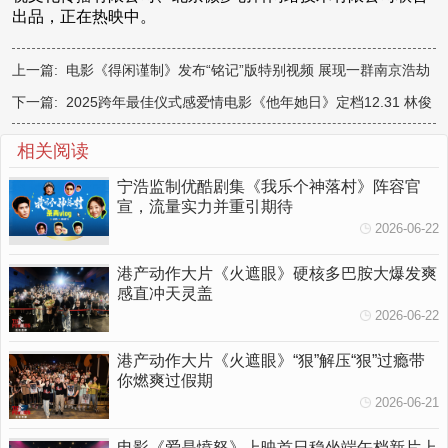
出品，正在热映中。
上一篇:
电影《得闲谨制》发布“铭记”版特别视频 展现一群南京浩劫
幸存者的绝境反击
下一篇:
2025跨年最佳仪式感爱情电影《他年她日》定档12.31 林俊
杰献唱主题曲力挺许光汉复出首作
相关阅读
宁浩监制优酷剧集《我乐个神落村》阵容官
宣，流量实力并重引期待
2026-06-22
港产动作大片《火遮眼》硬核多巴胺大爆发爽
感直冲天灵盖
2026-06-22
港产动作大片《火遮眼》“狠”解压“狠”过瘾带
你燃爽过假期
2026-06-21
电影《爱是愤怒》上映首日稳坐端午档新片上