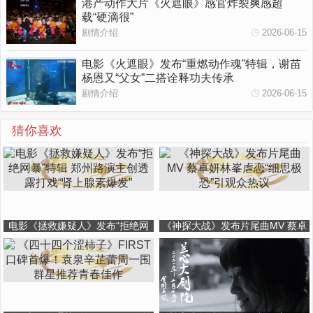
港产动作大片《火遮眼》感官炸裂爽感超
载“硬滴很”
剧情介绍
2026-06-15
电影《火遮眼》发布“重燃动作魂”特辑，谢苗
杨恩又“父女”二搭诠释功夫传承
剧情介绍
2026-06-15
猜你喜欢
电影《拯救嫌疑人》发布“拒绝网
《神探大战》发布片尾曲MV 蔡卓
暴”特辑 郑州路演主创透露打戏“肾
妍林峯虐恋“细思极恐”引观众热议
上腺素爆发”