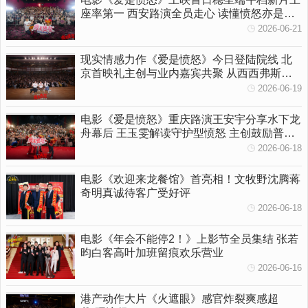
座率第一 西安路演全员走心 读懂愤怒亦是温
柔守护
2026-06-21
现实情感力作《爱是愤怒》今日登陆院线 北
京首映礼主创与业内嘉宾共聚 从西西弗斯到
女性觉醒多维拆解影片内核
2026-06-19
电影《爱是愤怒》重庆路演王安宇分享水下龙
舟幕后 王玉雯解读守护型愤怒 主创鼓励普通
人勇敢挥出一拳
2026-06-18
电影《欢迎来龙餐馆》首亮相！文牧野沈腾蒋
奇明真诚待客广受好评
2026-06-18
电影《年会不能停2！》上影节全员集结 张若
昀白客高叶加班留痕欢乐营业
2026-06-16
港产动作大片《火遮眼》感官炸裂爽感超