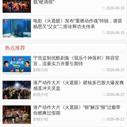
载“硬滴很”
2026-06-15
电影《火遮眼》发布“重燃动作魂”特辑，谢苗
杨恩又“父女”二搭诠释功夫传承
2026-06-15
热点推荐
宁浩监制优酷剧集《我乐个神落村》阵容官
宣，流量实力并重引期待
剧情介绍
2026-06-22
港产动作大片《火遮眼》硬核多巴胺大爆发爽
感直冲天灵盖
剧情介绍
2026-06-22
港产动作大片《火遮眼》“狠”解压“狠”过瘾带
你燃爽过假期
剧情介绍
2026-06-21