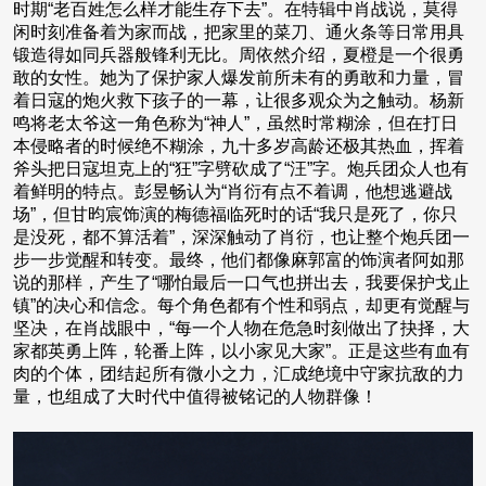
时期“老百姓怎么样才能生存下去”。在特辑中肖战说，莫得
闲时刻准备着为家而战，把家里的菜刀、通火条等日常用具
锻造得如同兵器般锋利无比。周依然介绍，夏橙是一个很勇
敢的女性。她为了保护家人爆发前所未有的勇敢和力量，冒
着日寇的炮火救下孩子的一幕，让很多观众为之触动。杨新
鸣将老太爷这一角色称为“神人”，虽然时常糊涂，但在打日
本侵略者的时候绝不糊涂，九十多岁高龄还极其热血，挥着
斧头把日寇坦克上的“狂”字劈砍成了“汪”字。炮兵团众人也有
着鲜明的特点。彭昱畅认为“肖衍有点不着调，他想逃避战
场”，但甘昀宸饰演的梅德福临死时的话“我只是死了，你只
是没死，都不算活着”，深深触动了肖衍，也让整个炮兵团一
步一步觉醒和转变。最终，他们都像麻郭富的饰演者阿如那
说的那样，产生了“哪怕最后一口气也拼出去，我要保护戈止
镇”的决心和信念。每个角色都有个性和弱点，却更有觉醒与
坚决，在肖战眼中，“每一个人物在危急时刻做出了抉择，大
家都英勇上阵，轮番上阵，以小家见大家”。正是这些有血有
肉的个体，团结起所有微小之力，汇成绝境中守家抗敌的力
量，也组成了大时代中值得被铭记的人物群像！