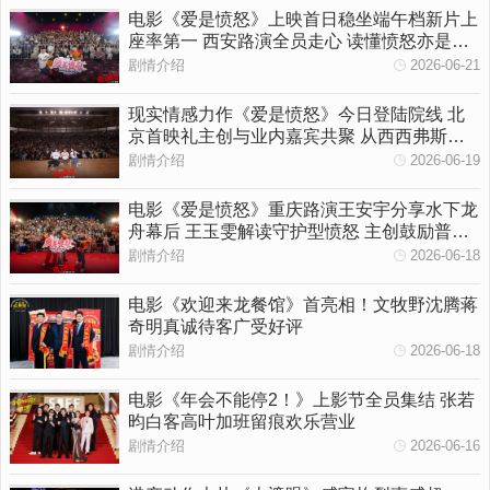
电影《爱是愤怒》上映首日稳坐端午档新片上
座率第一 西安路演全员走心 读懂愤怒亦是温
柔守护
剧情介绍
2026-06-21
现实情感力作《爱是愤怒》今日登陆院线 北
京首映礼主创与业内嘉宾共聚 从西西弗斯到
女性觉醒多维拆解影片内核
剧情介绍
2026-06-19
电影《爱是愤怒》重庆路演王安宇分享水下龙
舟幕后 王玉雯解读守护型愤怒 主创鼓励普通
人勇敢挥出一拳
剧情介绍
2026-06-18
电影《欢迎来龙餐馆》首亮相！文牧野沈腾蒋
奇明真诚待客广受好评
剧情介绍
2026-06-18
电影《年会不能停2！》上影节全员集结 张若
昀白客高叶加班留痕欢乐营业
剧情介绍
2026-06-16