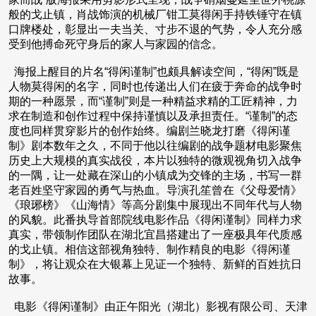
般的戈止镇，肖战饰演的机械厂钳工莫得闲手持铁锤守在镇
口牌楼处，彰显出一夫当关、寸步不退的气势，令人充分感
受到他搏命死守身后的家人与家园的信念。
海报上醒目的片名“得闲谨制”也颇具解读空间，“得闲”既是
人物莫得闲的名字，同时也传递出人们在疲于奔命的战争时
期的一种愿景，而“谨制”则是一种精益求精的工匠精神，力
求在制造和创作过程中保持谨慎以及承担责任。“谨制”的态
度也同样贯穿影片的创作始终。编剧兰晓龙打磨《得闲谨
制》剧本数年之久，不同于他以往编剧的战争题材电影聚焦
历史上大规模的真实战役，本片以独特的微观视角切入战争
的一隅，让一处藏在深山的小镇成为交锋的主场，书写一群
老百姓坚守家园的勇气与热血。导演孔笙曾在《父母爱情》
《琅琊榜》《山海情》等高分剧集中展现出不同年代与人物
的风貌。此番执导首部院线电影作品《得闲谨制》同样力求
真实，带领制作团队在湖北宜昌搭建出了一座极具年代质感
的戈止镇。相信这部视角独特、制作精良的电影《得闲谨
制》，将让观众在大银幕上见证一个独特、新鲜的百姓抗日
故事。
电影《得闲谨制》由正午阳光（湖北）影视有限公司、天津