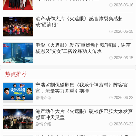
2026-06-16
港产动作大片《火遮眼》感官炸裂爽感超
载“硬滴很”
2026-06-15
电影《火遮眼》发布“重燃动作魂”特辑，谢苗
杨恩又“父女”二搭诠释功夫传承
2026-06-15
热点推荐
宁浩监制优酷剧集《我乐个神落村》阵容官
宣，流量实力并重引期待
剧情介绍
2026-06-22
港产动作大片《火遮眼》硬核多巴胺大爆发爽
感直冲天灵盖
剧情介绍
2026-06-22