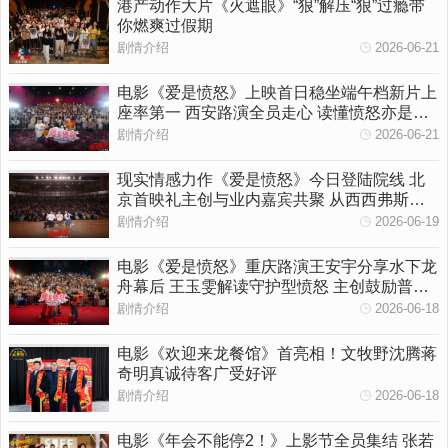
港产动作大片《火遮眼》“狠”解压“狠”过瘾带
你燃爽过假期
剧情介绍
2026-06-21
电影《爱是愤怒》上映首日稳坐端午档新片上
座率第一 西安路演全员走心 读懂愤怒亦是温
柔守护
剧情介绍
2026-06-21
现实情感力作《爱是愤怒》今日登陆院线 北
京首映礼主创与业内嘉宾共聚 从西西弗斯到
女性觉醒多维拆解影片内核
剧情介绍
2026-06-19
电影《爱是愤怒》重庆路演王安宇分享水下龙
舟幕后 王玉雯解读守护型愤怒 主创鼓励普通
人勇敢挥出一拳
剧情介绍
2026-06-18
电影《欢迎来龙餐馆》首亮相！文牧野沈腾蒋
奇明真诚待客广受好评
剧情介绍
2026-06-18
电影《年会不能停2！》上影节全员集结 张若