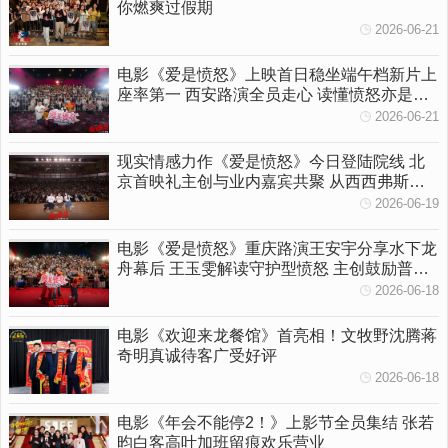
你燃爽过假期
2026-06-21
电影《爱是愤怒》上映首日稳坐端午档新片上
座率第一 西安路演全员走心 读懂愤怒亦是温
柔守护
2026-06-21
现实情感力作《爱是愤怒》今日登陆院线 北
京首映礼主创与业内嘉宾共聚 从西西弗斯到
女性觉醒多维拆解影片内核
2026-06-19
电影《爱是愤怒》重庆路演王安宇分享水下龙
舟幕后 王玉雯解读守护型愤怒 主创鼓励普通
人勇敢挥出一拳
2026-06-18
电影《欢迎来龙餐馆》首亮相！文牧野沈腾蒋
奇明真诚待客广受好评
2026-06-18
电影《年会不能停2！》上影节全员集结 张若
昀白客高叶加班留痕欢乐营业