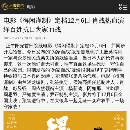
电影
电影《得闲谨制》定档12月6日 肖战热血演
绎百姓抗日为家而战
2025-11-29 17:28:49
编辑：
Li
正午阳光首部院线电影《得闲谨制》定档12月6日，并同步
开启预售。今日发布的“为家而战”版预告展现了工匠莫得闲
一家与众多难民流离失所的残酷境遇，当日本人的枪弹再次
袭来，这一次他们退无可退，唯有直面这场生死劫，守住自
己的家园。同期发布的“为家而战”版海报则展现了莫得闲手
持铁锤与日本兵的对峙，充满紧张肃杀的气氛。电影《得闲
谨制》由兰晓龙编剧，孔笙执导，侯鸿亮担任总制片人，肖
战、彭昱畅、周依然领衔主演，杨新鸣、阿如那、甘昀宸、
周思羽、严知度主演，尹正特别主演。影片将于12月6日全
国上映，预售进行中，在大银幕一起见证一众布衣甲，一场
守家战！