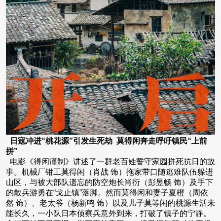
日寇冲进“桃花源”引发生死劫 莫得闲奔走呼吁镇民“上前
拼”
电影《得闲谨制》讲述了一群老百姓誓守家园拼死抗日的故
事。机械厂钳工莫得闲（肖战 饰）拖家带口随逃难队伍躲进
山区，与被大部队遗忘的防空炮长肖衍（彭昱畅 饰）及手下
的散兵游勇在“戈止镇”落脚。然而莫得闲和妻子夏橙（周依
然 饰）、老太爷（杨新鸣 饰）以及儿子莫等闲的桃源生活未
能长久，一小队日本侦察兵意外到来，打破了镇子的宁静。