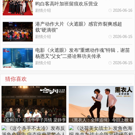
昀白客高叶加班留痕欢乐营业
剧情介绍
2026-06-16
港产动作大片《火遮眼》感官炸裂爽感超
载“硬滴很”
剧情介绍
2026-06-15
电影《火遮眼》发布“重燃动作魂”特辑，谢苗
杨恩又“父女”二搭诠释功夫传承
剧情介绍
2026-06-15
猜你喜欢
《金刚川》引清华学子共情 梁静李
《黑衣人：全球追缉》今日上映 6
九霄现场分享拍摄之难
月最嗨好莱坞巨制 锤哥激战外星人