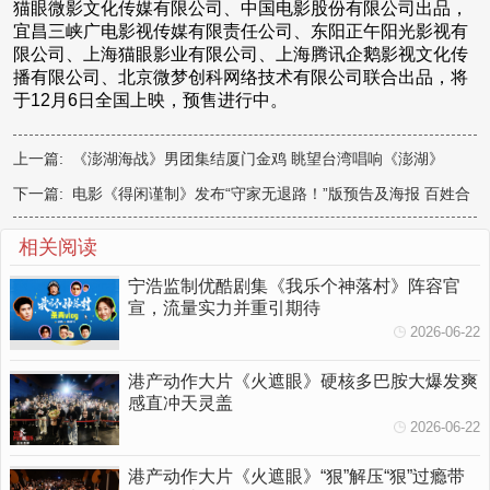
猫眼微影文化传媒有限公司、中国电影股份有限公司出品，
宜昌三峡广电影视传媒有限责任公司、东阳正午阳光影视有
限公司、上海猫眼影业有限公司、上海腾讯企鹅影视文化传
播有限公司、北京微梦创科网络技术有限公司联合出品，将
于12月6日全国上映，预售进行中。
上一篇:
《澎湖海战》男团集结厦门金鸡 眺望台湾唱响《澎湖》
下一篇:
电影《得闲谨制》发布“守家无退路！”版预告及海报 百姓合
力抗敌捍卫家园
相关阅读
宁浩监制优酷剧集《我乐个神落村》阵容官
宣，流量实力并重引期待
2026-06-22
港产动作大片《火遮眼》硬核多巴胺大爆发爽
感直冲天灵盖
2026-06-22
港产动作大片《火遮眼》“狠”解压“狠”过瘾带