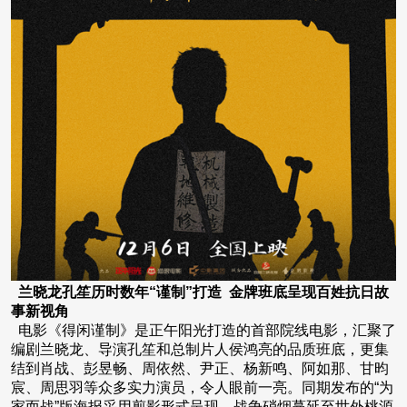
兰晓龙孔笙历时数年“谨制”打造 金牌班底呈现百姓抗日故
事新视角
电影《得闲谨制》是正午阳光打造的首部院线电影，汇聚了
编剧兰晓龙、导演孔笙和总制片人侯鸿亮的品质班底，更集
结到肖战、彭昱畅、周依然、尹正、杨新鸣、阿如那、甘昀
宸、周思羽等众多实力演员，令人眼前一亮。同期发布的“为
家而战”版海报采用剪影形式呈现，战争硝烟蔓延至世外桃源