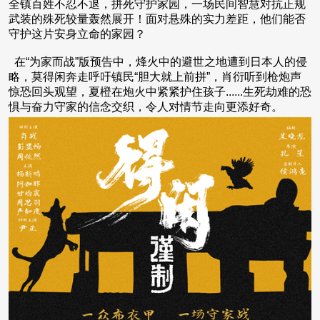
全镇百姓不忍不退，拼死守护家园，一场民间智慧对抗正规
武装的殊死较量轰然展开！面对悬殊的实力差距，他们能否
守护这片安身立命的家园？
在“为家而战”版预告中，烽火中的避世之地遭到日本人的侵
略，莫得闲奔走呼吁镇民“胆大就上前拼”，肖衍听到枪炮声
惊恐回头观望，夏橙在炮火中紧紧护住孩子......生死劫难的恐
惧与奋力守家的信念交织，令人对情节走向更添好奇。