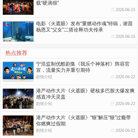
载“硬滴很”
2026-06-15
电影《火遮眼》发布“重燃动作魂”特辑，谢苗
杨恩又“父女”二搭诠释功夫传承
2026-06-15
热点推荐
宁浩监制优酷剧集《我乐个神落村》阵容官
宣，流量实力并重引期待
剧情介绍
2026-06-22
港产动作大片《火遮眼》硬核多巴胺大爆发爽
感直冲天灵盖
剧情介绍
2026-06-22
港产动作大片《火遮眼》“狠”解压“狠”过瘾带
你燃爽过假期
剧情介绍
2026-06-21