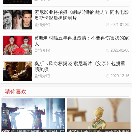
索尼影业将拍摄《蝲蛄吟唱的地方》同名电影
奥斯卡影后担纲制片
剧情介绍
2021-01-29
黄晓明时隔五年再度澄清：不要再伤害我的家
人
剧情介绍
2021-01-06
奥斯卡风向标揭晓 索尼新片《父亲》包揽重
磅奖项
剧情介绍
2020-12-16
猜你喜欢
张艺兴《最美中国戏》饰演孙悟空
陋室五月全新演绎小王子靠边走独