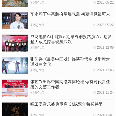
剧情介绍
2023-05-22
车永莉下午茶装扮尽展气质 初夏清风最可人
剧情介绍
2023-05-22
成龙电影A计划第五期举办创投路演 A计划发
起人成龙惊喜现身武汉
剧情介绍
2021-12-09
张艺兴《最美中国戏》饰演孙悟空 以街舞对
话戏曲文化
剧情介绍
2021-12-06
张艺兴出席中国网络媒体论坛 做有时代责任
感的文艺工作者
剧情介绍
2021-11-24
唱工委音乐盛典重启 CMA双年荣誉并呈
剧情介绍
2021-11-01