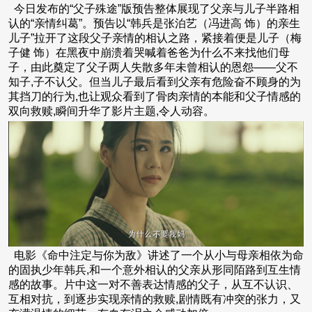
今日发布的“父子殊途”版预告整体展现了父亲与儿子半路相
认的“亲情纠葛”。预告以“韩兵是张泊艺（冯进高 饰）的亲生
儿子”拉开了这段父子亲情的相认之路，紧接着便是儿子（梅
子健 饰）在黑夜中崩溃着哭喊着爸爸为什么不来找他们母
子，由此奠定了父子两人失散多年未曾相认的恩怨——父不
知子,子不认父。但当儿子最后看到父亲有危险奋不顾身的为
其挡刀的行为,也让观众看到了骨肉亲情的本能和父子情感的
双向救赎,瞬间升华了影片主题,令人动容。
电影《命中注定与你为敌》讲述了一个从小与母亲相依为命
的固执少年韩兵,和一个意外相认的父亲从形同陌路到互生情
感的故事。片中这一对不善表达情感的父子，从互不认识、
互相对抗，到逐步实现亲情的救赎,剧情既有冲突的张力，又