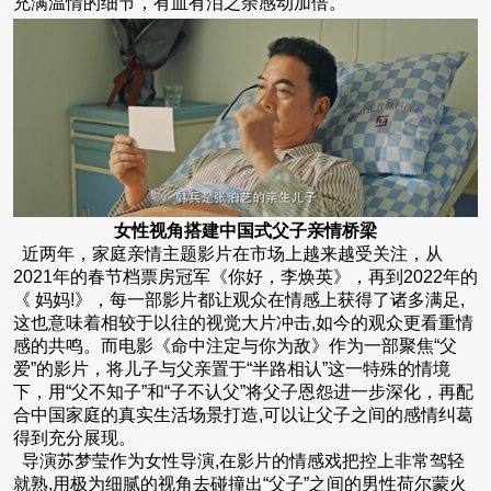
充满温情的细节，有血有泪之余感动加倍。
女性视角搭建中国式父子亲情桥梁
近两年，家庭亲情主题影片在市场上越来越受关注，从
2021年的春节档票房冠军《你好，李焕英》，再到2022年的
《 妈妈!》，每一部影片都让观众在情感上获得了诸多满足,
这也意味着相较于以往的视觉大片冲击,如今的观众更看重情
感的共鸣。而电影《命中注定与你为敌》作为一部聚焦“父
爱”的影片，将儿子与父亲置于“半路相认”这一特殊的情境
下，用“父不知子”和“子不认父”将父子恩怨进一步深化，再配
合中国家庭的真实生活场景打造,可以让父子之间的感情纠葛
得到充分展现。
导演苏梦莹作为女性导演,在影片的情感戏把控上非常驾轻
就熟,用极为细腻的视角去碰撞出“父子”之间的男性荷尔蒙火