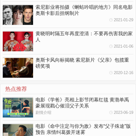
索尼影业将拍摄《蝲蛄吟唱的地方》同名电影
奥斯卡影后担纲制片
2021-01-29
黄晓明时隔五年再度澄清：不要再伤害我的家
人
2021-01-06
奥斯卡风向标揭晓 索尼新片《父亲》包揽重
磅奖项
2020-12-16
热点推荐
电影《学爸》亮相上影节闭幕红毯 黄渤单禹
豪展现戳心催泪父子关系
剧情介绍
2023-06-19
电影《命中注定与你为敌》发布“父子殊途”版
预告 亲情纠葛拨开迷雾