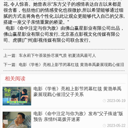
花, 令人惊喜。她曾表示“东方父子的感情表达自古以来都是
很含蓄，包括他们的情感变化也很微妙,所以希望能够通过细
腻的方式去将角色个性化,以此让观众更能够代入自己的父亲,
搭建一座父子亲情重聚的桥梁。”
电影《命中注定与你为敌》由佛山赢星影业有限公司出品，
佛山赢星影业有限公司发行, 北京基点影视文化传媒有限公
司、虎骥(广州)影视传媒有限公司联合发行。
上一篇:
车永莉下午茶装扮尽展气质 初夏清风最可人
下一篇:
电影《学爸》亮相上影节闭幕红毯 黄渤单禹豪展现戳心催泪
父子关系
相关阅读
电影《学爸》亮相上影节闭幕红毯 黄渤单禹
豪展现戳心催泪父子关系
2023-06-19
电影《命中注定与你为敌》发布“父子殊途”版
预告 亲情纠葛拨开迷雾
2023-05-22