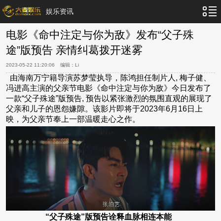
娱乐资讯
电影《命中注定与你为敌》发布“父子殊
途”版预告 亲情纠葛拨开迷雾
2023-05-22 11:20:06
编辑：
Li
由海南万宁籍导演苏梦莹执导，陈鸿担任制片人, 梅子健、
冯进高主演的父亲节电影《命中注定与你为敌》今日发布了
一款“父子殊途”版预告, 预告以紧张激烈的氛围直观的展现了
父亲和儿子的恩怨嫌隙。该影片即将于2023年6月16日上
映，为父亲节奉上一部温暖走心之作。
“父子殊途”版预告诠释血脉相连本能