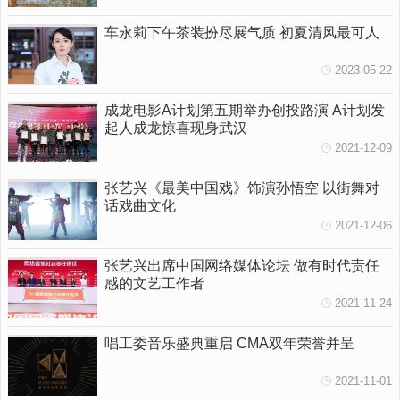
车永莉下午茶装扮尽展气质 初夏清风最可人
2023-05-22
成龙电影A计划第五期举办创投路演 A计划发
起人成龙惊喜现身武汉
2021-12-09
张艺兴《最美中国戏》饰演孙悟空 以街舞对
话戏曲文化
2021-12-06
张艺兴出席中国网络媒体论坛 做有时代责任
感的文艺工作者
2021-11-24
唱工委音乐盛典重启 CMA双年荣誉并呈
2021-11-01