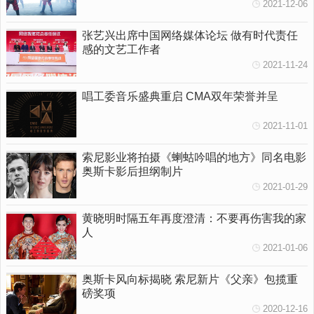
2021-12-06
张艺兴出席中国网络媒体论坛 做有时代责任
感的文艺工作者
2021-11-24
唱工委音乐盛典重启 CMA双年荣誉并呈
2021-11-01
索尼影业将拍摄《蝲蛄吟唱的地方》同名电影
奥斯卡影后担纲制片
2021-01-29
黄晓明时隔五年再度澄清：不要再伤害我的家
人
2021-01-06
奥斯卡风向标揭晓 索尼新片《父亲》包揽重
磅奖项
2020-12-16