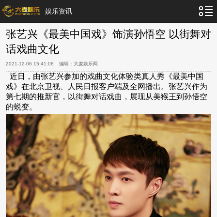
娱乐资讯
张艺兴《最美中国戏》饰演孙悟空 以街舞对
话戏曲文化
2021-12-06 15:41:08
编辑：
大麦娱乐网
近日，由张艺兴参加的戏曲文化体验类真人秀《最美中国
戏》在北京卫视、人民日报客户端及全网播出。张艺兴作为
第七期的推新官，以街舞对话戏曲，展现从美猴王到孙悟空
的蜕变。