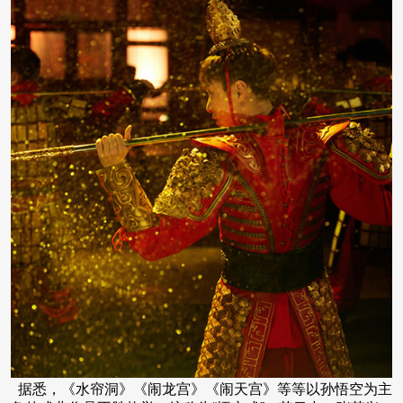
据悉，《水帘洞》《闹龙宫》《闹天宫》等等以孙悟空为主