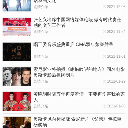
话戏曲文化
剧情介绍
2021-12-06
张艺兴出席中国网络媒体论坛 做有时代责任
感的文艺工作者
剧情介绍
2021-11-24
唱工委音乐盛典重启 CMA双年荣誉并呈
剧情介绍
2021-11-01
索尼影业将拍摄《蝲蛄吟唱的地方》同名电影
奥斯卡影后担纲制片
剧情介绍
2021-01-29
黄晓明时隔五年再度澄清：不要再伤害我的家
人
剧情介绍
2021-01-06
奥斯卡风向标揭晓 索尼新片《父亲》包揽重
磅奖项