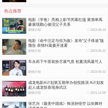
热点推荐
电影《学爸》亮相上影节闭幕红毯 黄渤单禹
豪展现戳心催泪父子关系
剧情介绍
2023-06-19
电影《命中注定与你为敌》发布“父子殊途”版
预告 亲情纠葛拨开迷雾
剧情介绍
2023-05-22
车永莉下午茶装扮尽展气质 初夏清风最可人
剧情介绍
2023-05-22
成龙电影A计划第五期举办创投路演 A计划发
起人成龙惊喜现身武汉
剧情介绍
2021-12-09
张艺兴《最美中国戏》饰演孙悟空 以街舞对