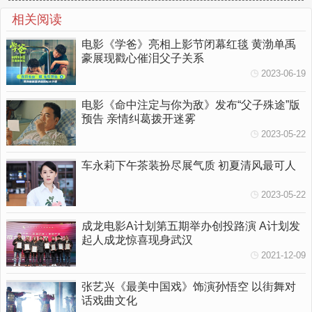
现身武汉
相关阅读
电影《学爸》亮相上影节闭幕红毯 黄渤单禹
豪展现戳心催泪父子关系
2023-06-19
电影《命中注定与你为敌》发布“父子殊途”版
预告 亲情纠葛拨开迷雾
2023-05-22
车永莉下午茶装扮尽展气质 初夏清风最可人
2023-05-22
成龙电影A计划第五期举办创投路演 A计划发
起人成龙惊喜现身武汉
2021-12-09
张艺兴《最美中国戏》饰演孙悟空 以街舞对
话戏曲文化