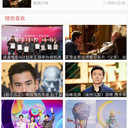
剧情介绍
2020-12-16
猜你喜欢
成龙电影A计划第五期举办创投路
霍普金斯出演索尼新片《父亲》 自
演 A计划发起人成龙惊喜现身武汉
曝完成了迄今最喜爱的角色
《邪不压正》海报预告齐发 彭于晏
祖峰现身《保持沉默》首映 携手周
廖凡开启全国狂欢
迅玩转推理谜题